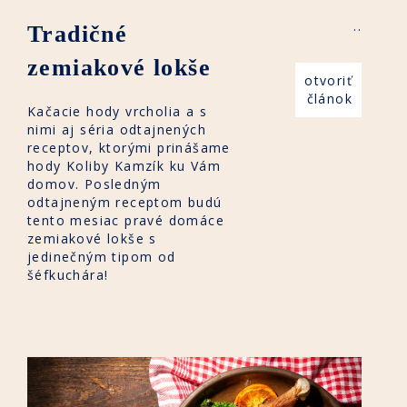
..
Tradičné
zemiakové lokše
otvoriť
článok
Kačacie hody vrcholia a s
nimi aj séria odtajnených
receptov, ktorými prinášame
hody Koliby Kamzík ku Vám
domov. Posledným
odtajneným receptom budú
tento mesiac pravé domáce
zemiakové lokše s
jedinečným tipom od
šéfkuchára!